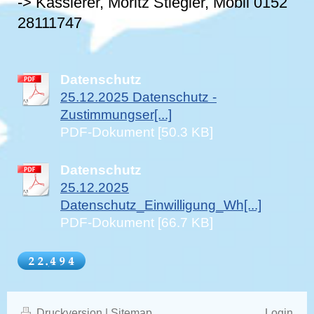
-> Kassierer, Moritz Stiegler, Mobil 0152
28111747
Datenschutz
25.12.2025 Datenschutz -
Zustimmungser[...]
PDF-Dokument [50.3 KB]
Datenschutz
25.12.2025
Datenschutz_Einwilligung_Wh[...]
PDF-Dokument [66.7 KB]
Druckversion
|
Sitemap
Login